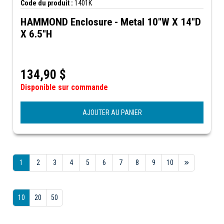
Code du produit :
1401K
HAMMOND Enclosure - Metal 10"W X 14"D
X 6.5"H
134,90
$
Disponible sur commande
AJOUTER AU PANIER
1
2
3
4
5
6
7
8
9
10
10
20
50