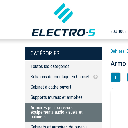
BOUTIQUE
Boîtiers,
CATÉGORIES
Armoi
Toutes les catégories
Solutions de montage en Cabinet
1
Cabinet à cadre ouvert
Cabinet à cadre ouvert
Supports muraux et armoires
Supports muraux et armoires
Armoires pour serveurs, équipements
audio-visuels et cabinets
Armoires pour serveurs,
équipements audio-visuels et
Cabinets et armoires de bureau
cabinets
barre d'alimentation électrique
Cabinets et armoires de bureau
Accessoires de cabinet