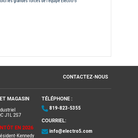
oici les grandes forces de l'équipe Électro-5
CONTACTEZ-NOUS
 ET MAGASIN
TÉLÉPHONE :
819-823-5355
dustriel
QC J1L 2S7
COURRIEL:
IENTÔT EN 2026
info@electro5.com
résident-Kennedy