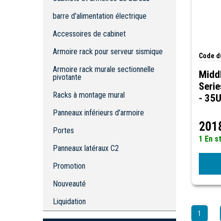
Armoire rack pour serveur sismique
barre d'alimentation électrique
Armoire rack murale sectionnelle
pivotante
Accessoires de cabinet
Racks à montage mural
Armoire rack pour serveur sismique
Code du
Panneaux inférieurs d'armoire
Armoire rack murale sectionnelle
Portes
Middl
pivotante
Panneaux latéraux C2
Serie
Racks à montage mural
- 35U
Panneaux inférieurs d'armoire
201
Portes
1 En s
Panneaux latéraux C2
Promotion
Nouveauté
Liquidation
1