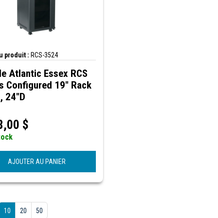
 produit :
RCS-3524
e Atlantic Essex RCS
s Configured 19" Rack
, 24"D
8,00
$
tock
AJOUTER AU PANIER
10
20
50