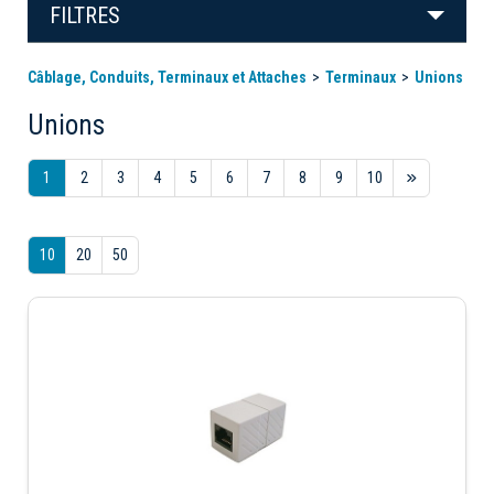
FILTRES
Câblage, Conduits, Terminaux et Attaches
Terminaux
Unions
Unions
1
2
3
4
5
6
7
8
9
10
10
20
50