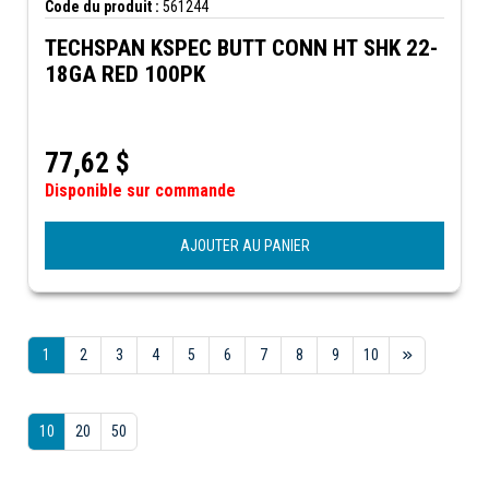
Code du produit :
561244
TECHSPAN KSPEC BUTT CONN HT SHK 22-
18GA RED 100PK
77,62
$
Disponible sur commande
AJOUTER AU PANIER
1
2
3
4
5
6
7
8
9
10
10
20
50