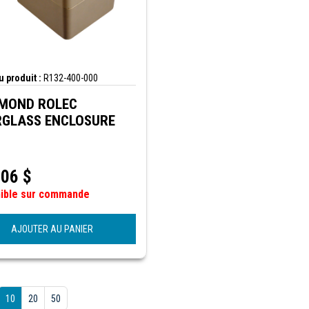
 produit :
R132-400-000
MOND ROLEC
RGLASS ENCLOSURE
,06
$
nible sur commande
AJOUTER AU PANIER
10
20
50