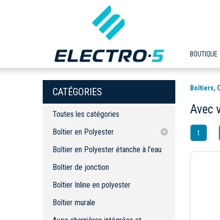
BOUTIQUE
Boîtiers,
CATÉGORIES
Avec 
Toutes les catégories
Boîtier en Polyester
1
Boîtier en Polyester étanche à l'eau
Boîtier en Polyester étanche à l'eau
Boîtier de jonction
Boîtier de jonction
Boîtier Inline en polyester
Boîtier Inline en polyester
Boîtier murale
Avec charnières intégrées et fenêtr.e
Boîtier murale
en acrylique dans le couvercle
Avec charnières intégrées