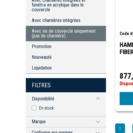
Avec charnières intégrées et
fenêtr.e en acrylique dans le
Avec vis de couvercle uniquement
couvercle
(pas de charnière)
Avec charnières intégrées
Avec vis de couvercle uniquement
Code du
(pas de charnière)
HAM
Promotion
FIBE
Nouveauté
Liquidation
877
Dispo
FILTRES
Disponibilité
En stock
Marque
1
HAMMOND MANUFACTURING
Conforme aux normes