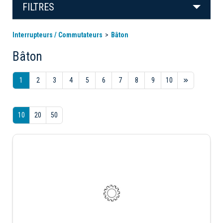
FILTRES
Interrupteurs / Commutateurs
Bâton
Bâton
1
2
3
4
5
6
7
8
9
10
10
20
50