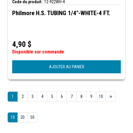
Code du produit :
12-922WH-4
Philmore H.S. TUBING 1/4"-WHITE-4 FT.
4,90
$
Disponible sur commande
AJOUTER AU PANIER
1
2
3
4
5
6
7
8
9
10
10
20
50