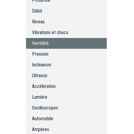
Proximité
Niveau
Vibrations et chocs
Débit
Humidité
Niveau
Pression
Vibrations et chocs
Inclinaison
Ultrason
Humidité
Accélération
Pression
Lumière
Inclinaison
Oscilloscopes
Automobile
Ultrason
Ampères
Accélération
Sonde de test
Lumière
Oscilloscopes
Automobile
Ampères