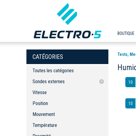
BOUTIQUE
Tests, Me
CATÉGORIES
Humid
Toutes les catégories
Sondes externes
10
Vitesse
Vitesse
Position
Position
10
Mouvement
Mouvement
Température
Proximité
Température
Débit