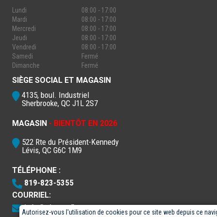
Lundi
08:00 - 17:00
Mardi
08:00 - 17:00
Mercredi
08:00 - 17:00
Jeudi
08:00 - 17:00
Vendredi
08:00 - 17:00
Samedi
Fermé
Dimanche
Fermé
SIÈGE SOCIAL ET MAGASIN
4135, boul. Industriel
Sherbrooke, QC J1L 2S7
MAGASIN
- BIENTÔT EN 2026
522 Rte du Président-Kennedy
Lévis, QC G6C 1M9
TÉLÉPHONE :
819-823-5355
COURRIEL:
info@electro5.com
Autorisez-vous l'utilisation de cookies pour ce site web depuis ce navi