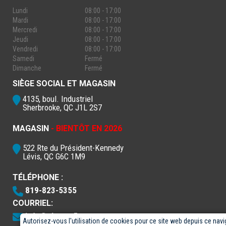
Lundi
08:00 - 17:00
Mardi
08:00 - 17:00
Mercredi
08:00 - 17:00
Jeudi
08:00 - 17:00
Vendredi
08:00 - 17:00
Samedi
Fermé
Dimanche
Fermé
SIÈGE SOCIAL ET MAGASIN
4135, boul. Industriel
Sherbrooke, QC J1L 2S7
MAGASIN
- BIENTÔT EN 2026
522 Rte du Président-Kennedy
Lévis, QC G6C 1M9
TÉLÉPHONE :
819-823-5355
COURRIEL:
info@electro5.com
Autorisez-vous l'utilisation de cookies pour ce site web depuis ce navi