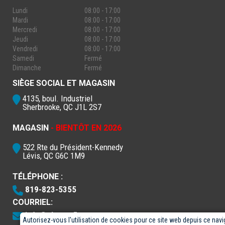
Lundi
08:00 - 17:00
Mardi
08:00 - 17:00
Mercredi
08:00 - 17:00
Jeudi
08:00 - 17:00
Vendredi
08:00 - 17:00
Samedi
Fermé
Dimanche
Fermé
SIÈGE SOCIAL ET MAGASIN
4135, boul. Industriel
Sherbrooke, QC J1L 2S7
MAGASIN
- BIENTÔT EN 2026
522 Rte du Président-Kennedy
Lévis, QC G6C 1M9
TÉLÉPHONE :
819-823-5355
COURRIEL:
info@electro5.com
Autorisez-vous l'utilisation de cookies pour ce site web depuis ce navi