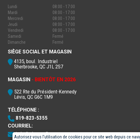
Lundi
08:00 - 17:00
Mardi
08:00 - 17:00
Mercredi
08:00 - 17:00
Jeudi
08:00 - 17:00
Vendredi
08:00 - 17:00
Samedi
Fermé
Dimanche
Fermé
SIÈGE SOCIAL ET MAGASIN
4135, boul. Industriel
Sherbrooke, QC J1L 2S7
MAGASIN
- BIENTÔT EN 2026
522 Rte du Président-Kennedy
Lévis, QC G6C 1M9
TÉLÉPHONE :
819-823-5355
COURRIEL:
info@electro5.com
Autorisez-vous l'utilisation de cookies pour ce site web depuis ce navi