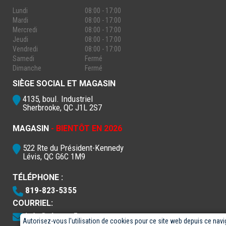
Lundi
08:00 - 17:00
Mardi
08:00 - 17:00
Mercredi
08:00 - 17:00
Jeudi
08:00 - 17:00
Vendredi
08:00 - 17:00
Samedi
Fermé
Dimanche
Fermé
SIÈGE SOCIAL ET MAGASIN
4135, boul. Industriel
Sherbrooke, QC J1L 2S7
MAGASIN
- BIENTÔT EN 2026
522 Rte du Président-Kennedy
Lévis, QC G6C 1M9
TÉLÉPHONE :
819-823-5355
COURRIEL:
info@electro5.com
Autorisez-vous l'utilisation de cookies pour ce site web depuis ce navi