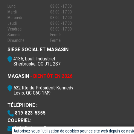
Lundi
08:00 - 17:00
Mardi
08:00 - 17:00
Mercredi
08:00 - 17:00
Jeudi
08:00 - 17:00
Vendredi
08:00 - 17:00
Samedi
Fermé
Dimanche
Fermé
SIÈGE SOCIAL ET MAGASIN
4135, boul. Industriel
Sherbrooke, QC J1L 2S7
MAGASIN
- BIENTÔT EN 2026
522 Rte du Président-Kennedy
Lévis, QC G6C 1M9
TÉLÉPHONE :
819-823-5355
COURRIEL:
info@electro5.com
Autorisez-vous l'utilisation de cookies pour ce site web depuis ce navi