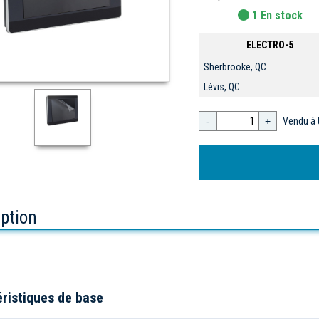
1 En stock
ELECTRO-5
Sherbrooke, QC
Lévis, QC
-
+
Vendu à 
iption
ristiques de base