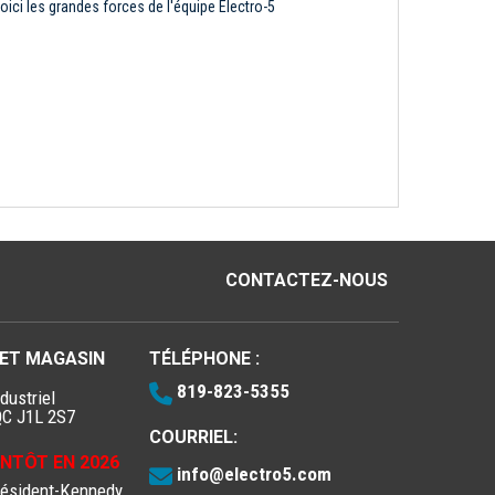
oici les grandes forces de l'équipe Électro-5
CONTACTEZ-NOUS
 ET MAGASIN
TÉLÉPHONE :
819-823-5355
dustriel
QC J1L 2S7
COURRIEL:
IENTÔT EN 2026
info@electro5.com
résident-Kennedy