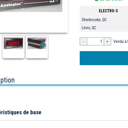
ELECTRO-5
Sherbrooke, QC
Lévis, QC
-
+
Vendu à 
iption
ristiques de base