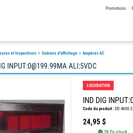
Promotions
sures et Inspections
Cadrans d'affichage
Ampères AC
IG INPUT:0@199.99MA ALI:5VDC
LIQUIDATION
Code du produit :
DD-4600-2
24,95 $
28 En stock