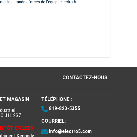
oici les grandes forces de l'équipe Électro-5
CONTACTEZ-NOUS
 ET MAGASIN
TÉLÉPHONE :
819-823-5355
dustriel
QC J1L 2S7
COURRIEL:
IENTÔT EN 2026
info@electro5.com
résident-Kennedy