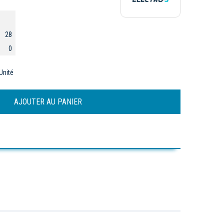
28
0
Unité