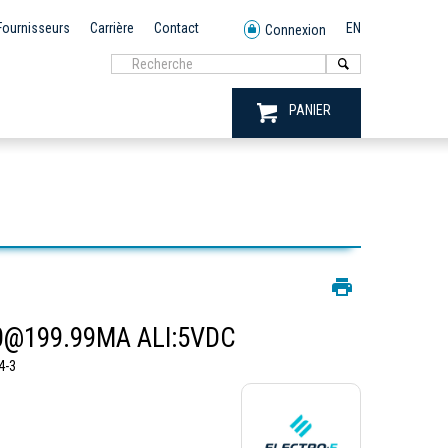
Fournisseurs
Carrière
Contact
EN
Connexion
PANIER
IND DIG INPUT:0@199.99MA ALI:5VDC
4-3