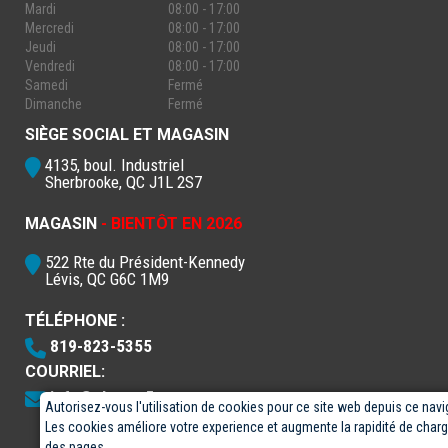
Mardi
08:00 - 17:00
Mercredi
08:00 - 17:00
Jeudi
08:00 - 17:00
Vendredi
08:00 - 17:00
Samedi
Fermé
Dimanche
Fermé
SIÈGE SOCIAL ET MAGASIN
4135, boul. Industriel
Sherbrooke, QC J1L 2S7
MAGASIN
- BIENTÔT EN 2026
522 Rte du Président-Kennedy
Lévis, QC G6C 1M9
TÉLÉPHONE :
819-823-5355
COURRIEL:
info@electro5.com
Autorisez-vous l'utilisation de cookies pour ce site web depuis ce navi
Les cookies améliore votre experience et augmente la rapidité de cha
des pages.