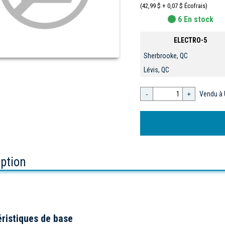
(42,99 $ + 0,07 $ Écofrais)
6 En stock
ELECTRO-5
Sherbrooke, QC
Lévis, QC
-
+
Vendu à 
iption
ristiques de base