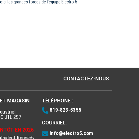
oici les grandes forces de l'équipe Électro-5
CONTACTEZ-NOUS
 ET MAGASIN
TÉLÉPHONE :
819-823-5355
dustriel
QC J1L 2S7
COURRIEL:
IENTÔT EN 2026
info@electro5.com
résident-Kennedy