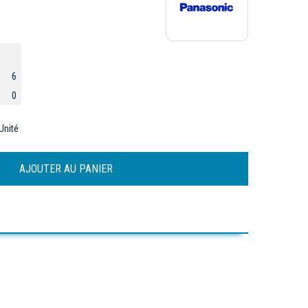
6
0
Unité