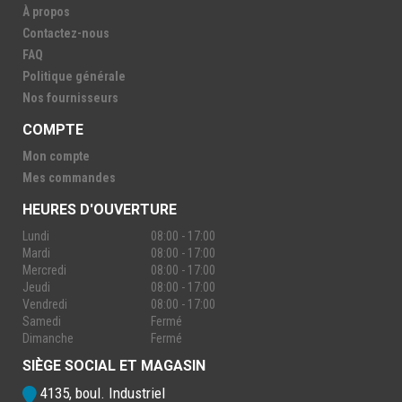
À propos
Contactez-nous
FAQ
Politique générale
Nos fournisseurs
COMPTE
Mon compte
Mes commandes
HEURES D'OUVERTURE
Lundi
08:00 - 17:00
Mardi
08:00 - 17:00
Mercredi
08:00 - 17:00
Jeudi
08:00 - 17:00
Vendredi
08:00 - 17:00
Samedi
Fermé
Dimanche
Fermé
SIÈGE SOCIAL ET MAGASIN
4135, boul. Industriel