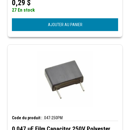
0,29
$
27 En stock
AJOUTER AU PANIER
Code du produit :
.047-250PM
0.047 µF Film Capacitor 250V Polyester