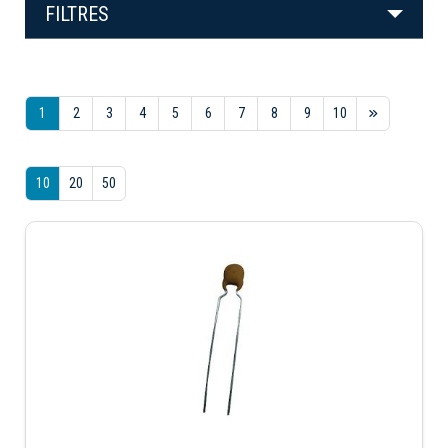
FILTRES
1
2
3
4
5
6
7
8
9
10
10
20
50