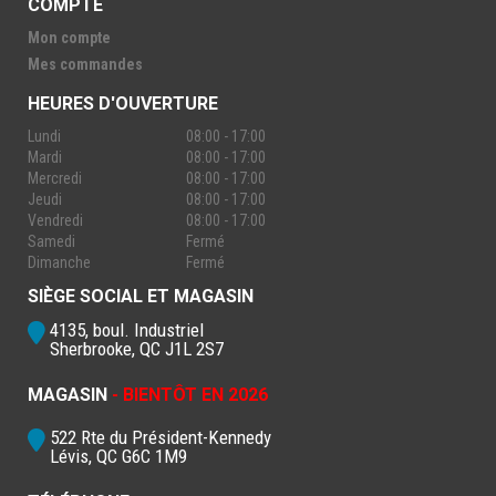
COMPTE
Mon compte
Mes commandes
HEURES D'OUVERTURE
Lundi
08:00 - 17:00
Mardi
08:00 - 17:00
Mercredi
08:00 - 17:00
Jeudi
08:00 - 17:00
Vendredi
08:00 - 17:00
Samedi
Fermé
Dimanche
Fermé
SIÈGE SOCIAL ET MAGASIN
4135, boul. Industriel
Sherbrooke, QC J1L 2S7
MAGASIN
- BIENTÔT EN 2026
522 Rte du Président-Kennedy
Lévis, QC G6C 1M9